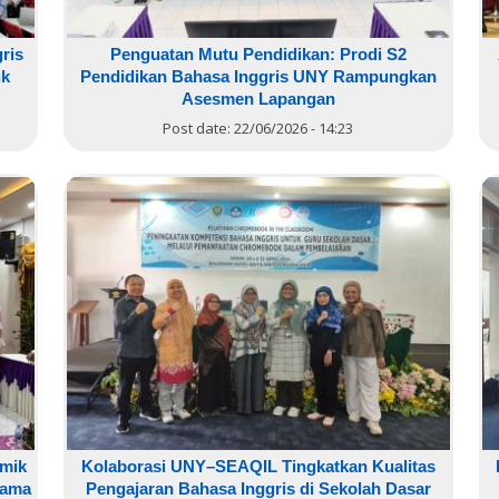
ris
Penguatan Mutu Pendidikan: Prodi S2
uk
Pendidikan Bahasa Inggris UNY Rampungkan
Asesmen Lapangan
Post date:
22/06/2026 - 14:23
mik
Kolaborasi UNY–SEAQIL Tingkatkan Kualitas
sama
Pengajaran Bahasa Inggris di Sekolah Dasar