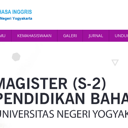
AMU
KEMAHASISWAAN
GALERI
JURNAL
UNDU